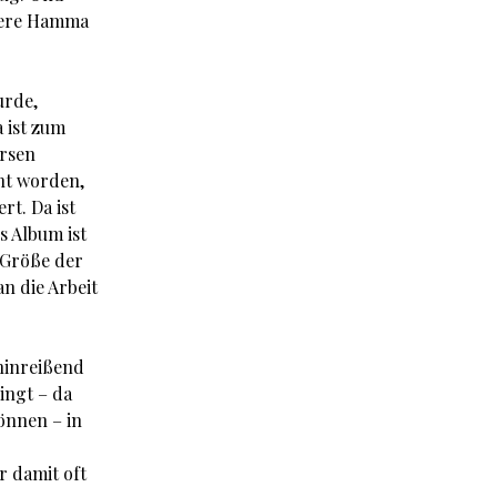
ndere Hamma
urde,
a ist zum
ersen
nt worden,
rt. Da ist
s Album ist
 Größe der
an die Arbeit
 hinreißend
ingt – da
önnen – in
r damit oft