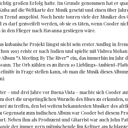
richtig großen Erfolg hatte. Im Grunde genommen hat er quas
Kuba auf die Weltkarte der Musik gesetzt und einen über Jahr
 Trend ausgelöst. Noch heute touren viele der Musiker des 
d es darf gezweifelt werden, ob sie es täten, wenn Cooder nic
in den Flieger nach Havanna gestiegen wäre.
as kubanische Projekt längst nicht sein erster Ausflug in fre
chon 1993 reiste er nach Indien und spielte mit Vishwa Mohan
Album “A Meeting By The River” ein, das immerhin im Jahr d
nn. The Orb zählen es zu ihren 10 Lieblings-Ambient-Platt
finitiv in Frage stellen kann, ob man die Musik dieses Album
n).
äter – und drei Jahre vor Buena Vista – machte sich Cooder a
um dort die ursprünglichen Wurzeln des Blues zu erkunden, 
ouré zu treffen, den bei weitem bekanntesten Musiker des afr
m Gegensatz zum indischen Album war Cooder bei diesem Pro
tart. Neben ihm als Produzent und Gitarrist war auch John Pat
 sowie der immer gern mitmischende Jim Keltner am Schlagz