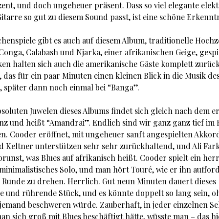
zent, und doch ungeheuer präsent. Dass so viel elegante elekt
itarre so gut zu diesem Sound passt, ist eine schöne Erkenntn
chenspiele gibt es auch auf diesem Album, traditionelle Hochz
Conga, Calabash und Njarka, einer afrikanischen Geige, gespie
ken halten sich auch die amerikanische Gäste komplett zurück
, das für ein paar Minuten einen kleinen Blick in die Musik des
t, später dann noch einmal bei “Banga”.
bsoluten Juwelen dieses Albums findet sich gleich nach dem e
nz und heißt “Amandrai”. Endlich sind wir ganz ganz tief im 
 Cooder eröffnet, mit ungeheuer sanft angespielten Akkor
nd Keltner unterstützen sehr sehr zurückhaltend, und Ali Far
brunst, was Blues auf afrikanisch heißt. Cooder spielt ein herr
minimalistisches Solo, und man hört Touré, wie er ihn auffor
e Runde zu drehen. Herrlich. Gut neun Minuten dauert dieses
e und rührende Stück, und es könnte doppelt so lang sein, o
 jemand beschweren würde. Zauberhaft, in jeder einzelnen S
n sich groß mit Blues beschäftigt hätte, wüsste man – das hie