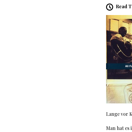
Read T
Lange vor 
Man hat es 