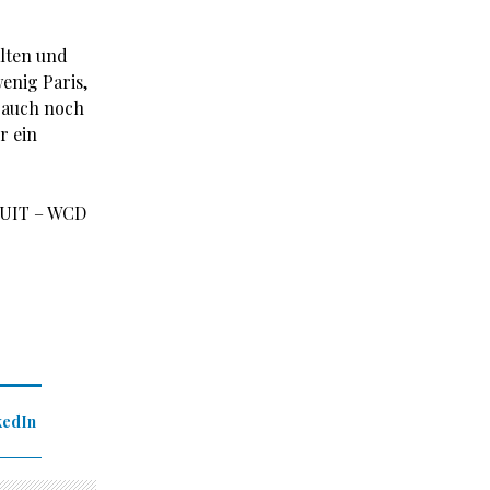
alten und
enig Paris,
s auch noch
r ein
UIT – WCD
kedIn