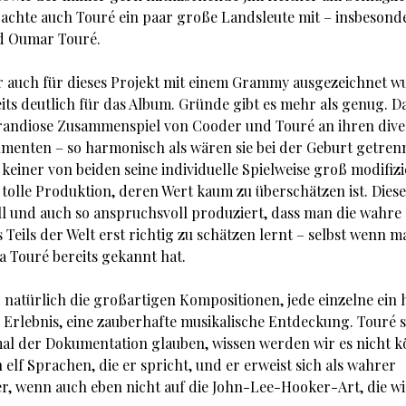
rachte auch Touré ein paar große Landsleute mit – insbeso
d Oumar Touré.
 auch für dieses Projekt mit einem Grammy ausgezeichnet w
eits deutlich für das Album. Gründe gibt es mehr als genug. D
randiose Zusammenspiel von Cooder und Touré an ihren div
umenten – so harmonisch als wären sie bei der Geburt getren
keiner von beiden seine individuelle Spielweise groß modifizie
 tolle Produktion, deren Wert kaum zu überschätzen ist. Diese
ll und auch so anspruchsvoll produziert, dass man die wahre
 Teils der Welt erst richtig zu schätzen lernt – selbst wenn m
a Touré bereits gekannt hat.
 natürlich die großartigen Kompositionen, jede einzelne ein
 Erlebnis, eine zauberhafte musikalische Entdeckung. Touré s
l der Dokumentation glauben, wissen werden wir es nicht k
 elf Sprachen, die er spricht, und er erweist sich als wahrer
r, wenn auch eben nicht auf die John-Lee-Hooker-Art, die wi