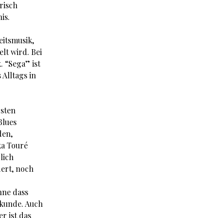
risch
is.
eitsmusik,
lt wird. Bei
. “Sega” ist
 Alltags in
rsten
Blues
den,
ka Touré
lich
dert, noch
hne dass
ekunde. Auch
r ist das