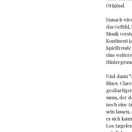
Original.
Danach wir
das Gefühl, 
Musik verst
Kontinent j
Spielfreude
eine weiter
Hintergrund
Und dann “A
Blues. Clar
großartiger
muss, der d
noch eine A
sein lassen
es sich kaum
Los Angeles