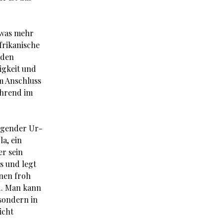
twas mehr
frikanische
 den
igkeit und
m Anschluss
ährend im
egender Ur-
a, ein
er sein
s und legt
inen froh
d. Man kann
 sondern in
icht