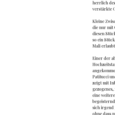
herrlich de
verstärkte G
Kleine Zwis
die nur mit 
diesen Stüc
so ein Stück
Mali erlaub
Einer der a
Hochzeitsta
angekommen.
Patitucci u
zeigt mit In
gezogenes, 
eine weiter
begeisternd
sich irgend
ohne dass ma