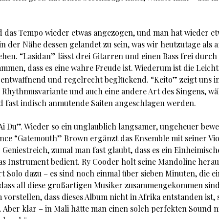
d das Tempo wieder etwas angezogen, und man hat wieder e
in der Nähe dessen gelandet zu sein, was wir heutzutage als a
ehen. “Lasidan” lässt drei Gitarren und einen Bass frei durch
ammen, dass es eine wahre Freude ist. Wiederum ist die Leicht
 entwaffnend und regelrecht beglückend. “Keito” zeigt uns i
e Rhythmusvariante und auch eine andere Art des Singens, w
 fast indisch anmutende Saiten angeschlagen werden.
i Du”. Wieder so ein unglaublich langsamer, ungeheuer bew
ence “Gatemouth” Brown ergänzt das Ensemble mit seiner Viol
 Geniestreich, zumal man fast glaubt, dass es ein Einheimisch
as Instrument bedient. Ry Cooder holt seine Mandoline herau
rt Solo dazu – es sind noch einmal über sieben Minuten, die e
, dass all diese großartigen Musiker zusammengekommen sin
 vorstellen, dass dieses Album nicht in Afrika entstanden ist,
. Aber klar – in Mali hätte man einen solch perfekten Sound n