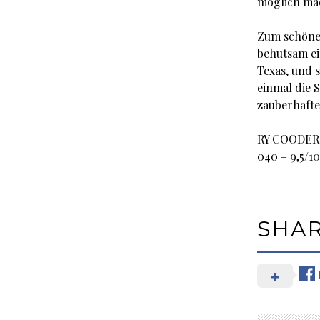
möglich ma
Zum schönen
behutsam ei
Texas, und s
einmal die 
zauberhafte
RY COODER
040 – 9,5/10
SHA