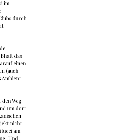
i im
e
Clubs durch
ht
mde
 Bhatt das
arauf einen
en (auch
s Ambient
uf den Weg
und um dort
ikanischen
jekt nicht
itucci am
eug. Und