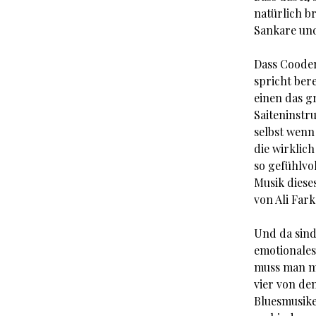
natürlich b
Sankare un
Dass Cooder
spricht ber
einen das g
Saiteninstr
selbst wenn 
die wirklich
so gefühlvo
Musik dieses
von Ali Fark
Und da sind
emotionales
muss man ma
vier von den
Bluesmusike