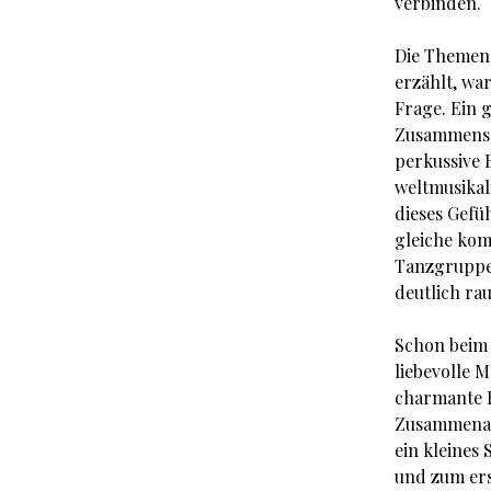
verbinden.
Die Themen 
erzählt, wa
Frage. Ein 
Zusammenspi
perkussive B
weltmusikal
dieses Gefü
gleiche kom
Tanzgruppe
deutlich ra
Schon beim 
liebevolle 
charmante E
Zusammenarb
ein kleines
und zum ers