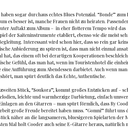
haben sogar durchaus echtes Blues Potenzial. “Bonde” zum B
rum es besser ist, manche Frauen nicht zu heiraten. Passender
guter Auftakt zum Album – in eher flotterem Tempo wird das
el der Saiteninstrumente etabliert, ebenso wie die meist se
egleitung. Interessant wird schon hier, dass so rein gar kein
ische Anbiederung zu spüren ist, dass man nicht einmal ansa
hl hat, das einem oft bei derartigen Kooperationen beschleich
ische Gefühl, das man hat, wenn im Touristenhotel die einhe
 eine Aufführung zum Abendessen darbietet. Auch wenn ma
ushört, man spürt deutlich das Echte, Authentische.
zweiten Stück, “Soukora”, kommt großes Entzücken auf – sc
Melodien, leichte und warmherzige Darbietung, einfach umwe
inlagen an den Gitarren – man spürt förmlich, dass Ry Cood
eit große Freude bereitet haben muss. “Gomni” führt uns 
 Stück näher an die langsameren, bluesigeren Spielarten der M
ten Mal holt Cooder auch seine E-Gitarre heraus, natürlich m