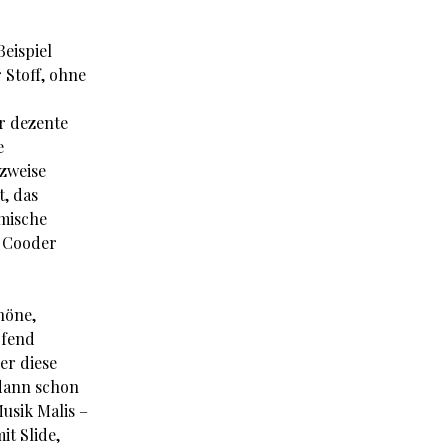
eispiel
 Stoff, ohne
hr dezente
e
tzweise
t, das
imische
n Cooder
höne,
rfend
er diese
dann schon
usik Malis –
it Slide,