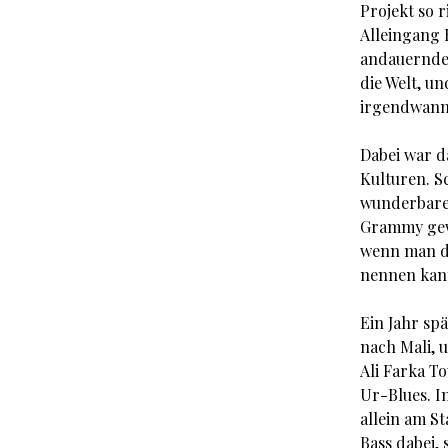
Projekt so 
Alleingang 
andauernden
die Welt, un
irgendwann 
Dabei war d
Kulturen. S
wunderbare 
Grammy gewa
wenn man de
nennen kan
Ein Jahr sp
nach Mali, 
Ali Farka T
Ur-Blues. I
allein am S
Bass dabei,