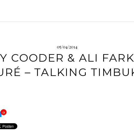
05/04/2014
Y COODER & ALI FAR
URÉ – TALKING TIMBU
0