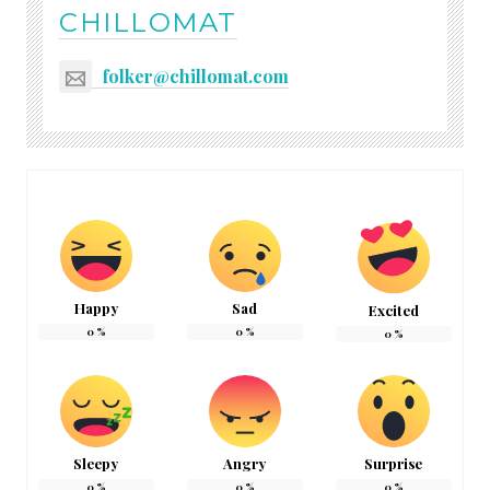
CHILLOMAT
folker@chillomat.com
Happy
Sad
Excited
0
%
0
%
0
%
Sleepy
Angry
Surprise
0
%
0
%
0
%