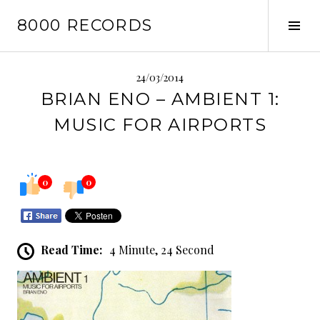
Skip
8000 RECORDS
to
Tog
content
Sid
24/03/2014
BRIAN ENO – AMBIENT 1:
MUSIC FOR AIRPORTS
0
0
Read Time:
4 Minute, 24 Second